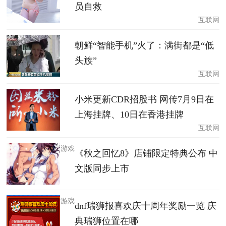
员自救
互联网
朝鲜“智能手机”火了：满街都是“低
头族”
互联网
小米更新CDR招股书 网传7月9日在
上海挂牌、10日在香港挂牌
互联网
游戏
《秋之回忆8》店铺限定特典公布 中
文版同步上市
游戏
dnf瑞狮报喜欢庆十周年奖励一览 庆
典瑞狮位置在哪