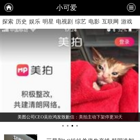
小可爱
探索
历史
娱乐
明星
电视剧
综艺
电影
互联网
游戏
情感
美女
美图公司CEO吴欣鸿发致歉信：美拍主动下架停更30天