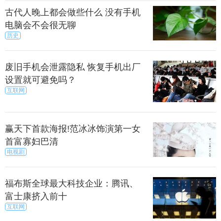
古代人晚上都会做些什么 没有手机
电脑会不会很无聊
历史
废旧手机会泄露隐私 恢复手机出厂
设置就可避免吗？
互联网
赢天下首款海报!范冰冰饰演第一女
首富寡妇巴清
电视剧
福布斯全球最大科技企业：腾讯、
富士康挤入前十
互联网