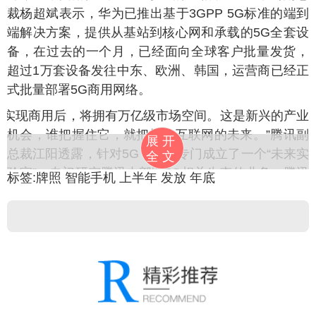
裁杨超斌表示，华为已推出基于3GPP 5G标准的端到
端解决方案，提供从基站到核心网和承载的5G全套设
备，在过去的一个月，已经面向全球客户批量发货，
超过1万套设备发往中东、欧洲、韩国，运营商已经正
式批量部署5G商用网络。
5G实现商用后，将拥有万亿级市场空间。这是新兴的产业
机会，谁把握住它，就把握住互联网的未来。”腾讯副
展开
总裁江阳透露，针对5G，腾讯专门成立了一个“未来实
全文
验室”，专门研究腾讯内部跟5G相关生态的业务。腾讯
标签:
牌照
智能手机
上半年
发放
年底
也在利用5G、人工智能推进医疗发展，腾讯的“觅
影”可通过人工智能技术对乳腺癌、眼底疾病等进行筛
查，还能对700多种疾病进行预测、诊断。
来源：
北京青年报
】
来源：
小可爱 /
科技 /
互联网