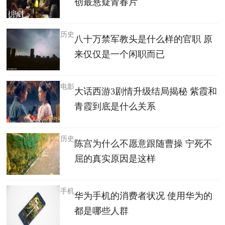
创最悬疑青春片
历史
八十万禁军教头是什么样的官职 原
来仅仅是一个闲职而已
电影
大话西游3剧情升级结局揭秘 紫霞和
青霞到底是什么关系
历史
陈宫为什么不愿意跟随曹操 宁死不
屈的真实原因是这样
手机
华为手机的消费者状况 使用华为的
都是哪些人群