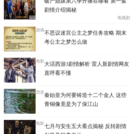
破产姐妹第六季开播在哪看 第一集
剧情介绍揭秘
电视剧
游戏
不思议迷宫公主之梦任务攻略 期末
考公主之梦怎么做
电影
大话西游3剧情解析 雷人新剧情网友
直呼看不懂
历史
秦始皇为何要铸造十二个金人 这些
青铜像竟是为了保江山
电影
七月与安生五大看点揭秘 反转剧情