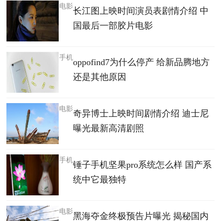
电影
长江图上映时间演员表剧情介绍 中
国最后一部胶片电影
手机
oppofind7为什么停产 给新品腾地方
还是其他原因
电影
奇异博士上映时间剧情介绍 迪士尼
曝光最新高清剧照
手机
锤子手机坚果pro系统怎么样 国产系
统中它最独特
电影
黑海夺金终极预告片曝光 揭秘国内