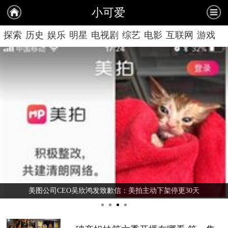
小可爱
探索
历史
娱乐
明星
电视剧
综艺
电影
互联网
游戏
情感
美女
美图公司CEO吴欣鸿发致歉信：美拍主动下架停更30天