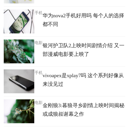
手机
华为nova2手机好用吗 每个人的选择
都不同
电影
银河护卫队2上映时间剧情介绍 又一
部漫威电影要上映了
手机
vivoapex是xplay7吗 这个系列好像从
来没见过
电影
金刚狼3:暮狼寻乡剧情上映时间揭秘
或成狼叔谢幕之作