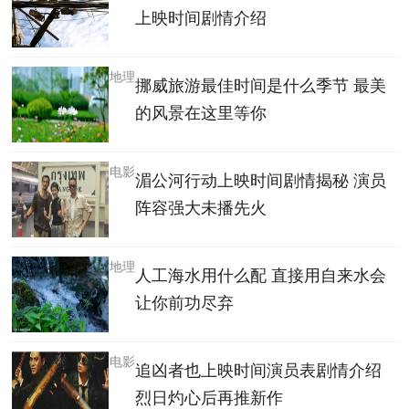
上映时间剧情介绍
地理
挪威旅游最佳时间是什么季节 最美
的风景在这里等你
电影
湄公河行动上映时间剧情揭秘 演员
阵容强大未播先火
地理
人工海水用什么配 直接用自来水会
让你前功尽弃
电影
追凶者也上映时间演员表剧情介绍
烈日灼心后再推新作