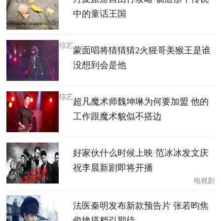
中的童话王国
综艺
蒙面唱将猜猜猜2火猩哥美猴王是谁
没想到会是他
综艺
超凡魔术师魏坤琳为何要加盟 他的
工作跟魔术貌似不搭边
好家伙什么时候上映 范冰冰发文庆
祝李晨新剧即将开播
电视剧
法医秦明发布新款预告片 张若昀焦
俊艳搭档引期待