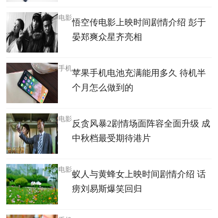
电影
悟空传电影上映时间剧情介绍 彭于
晏郑爽众星齐亮相
手机
苹果手机电池充满能用多久 待机半
个月怎么做到的
电影
反贪风暴2剧情场面阵容全面升级 成
中秋档最受期待港片
电影
蚁人与黄蜂女上映时间剧情介绍 话
痨刘易斯爆笑回归