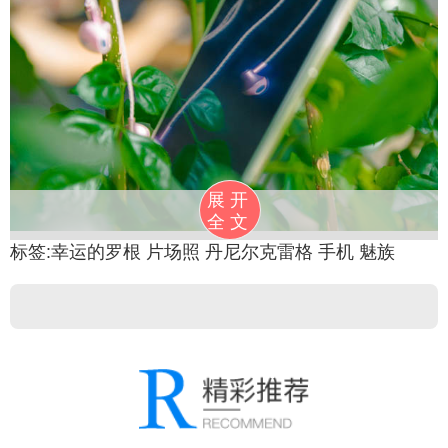
展开
全文
标签:
幸运的罗根
片场照
丹尼尔克雷格
手机
魅族
先还是芯片的问题。大家都知道魅族pro6plus是更
换了三星的处理器的，只不过这个三星处理器的版本
还是偶写差强人意。尤其是在HiFi音质表现方面，体现
的更为明显。