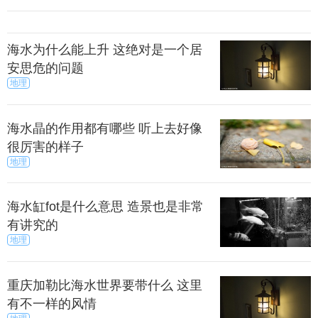
族PRO 6 Plus在两个储存版本使用的Exynos 8890
海水为什么能上升 这绝对是一个居
处理器频率也不一样，128GB版使用的是2.3GHz的
安思危的问题
Exynos 8890处理器，而64GB版本则使用2.0GHz的
地理
Exynos 8890处理器。
海水晶的作用都有哪些 听上去好像
之间的差别应该是不用多说的吧？这两个版本的性
很厉害的样子
地理
能表现都有很大的差别呢。
海水缸fot是什么意思 造景也是非常
有讲究的
地理
重庆加勒比海水世界要带什么 这里
有不一样的风情