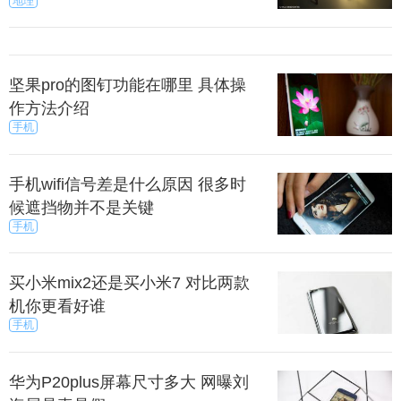
地理
坚果pro的图钉功能在哪里 具体操
作方法介绍
手机
有就是其他小细节上的问题了。
手机wifi信号差是什么原因 很多时
候遮挡物并不是关键
手机
如说nfc无法读取公交卡，就是只有模拟卡功能，没
有数据交换功能，比如和佳能相机交换数据不行。这
买小米mix2还是买小米7 对比两款
让不少用户感到很是头疼。
机你更看好谁
手机
有就是cpu管理残废，玩游戏就算高游戏模式，依旧
华为P20plus屏幕尺寸多大 网曝刘
仅等于四核处理器。这让游戏爱好者们很是伤心。