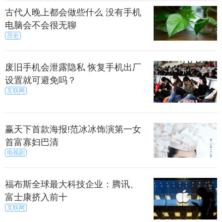
ro6 plus采用的是ES9018K2M，也就是ES9018移动
古代人晚上都会做些什么 没有手机
版。它并不是真正的ES9018处理器呢。当然这其中的
电脑会不会很无聊
原因也是多方面的。
历史
废旧手机会泄露隐私 恢复手机出厂
先就是真正的ES9018处理器价格实在是太贵，如果
设置就可避免吗？
用上这个处理器的话，那么该手机的价格也会相应的
互联网
上涨不少的。这就超出不少人的预算范围了。
赢天下首款海报!范冰冰饰演第一女
有就是手机的那点电池，根本撑不住ES9018的耗
首富寡妇巴清
电，手机那点体积，也受不了ES9018的发热。
电视剧
福布斯全球最大科技企业：腾讯、
有就是手机整体的处理器。Pro6 plus使用上了三星
富士康挤入前十
8890处理器，只不过这个处理器的版本也不是满血版
互联网
的。