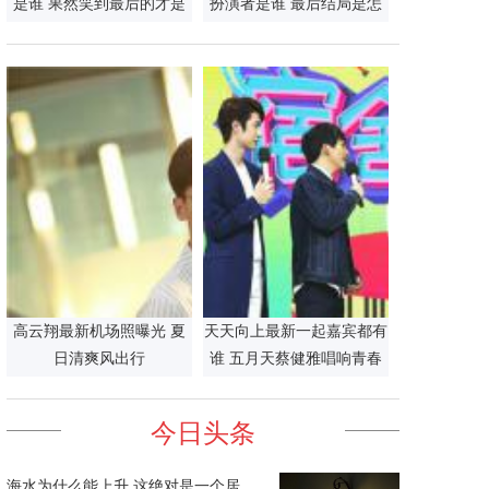
是谁 果然笑到最后的才是
扮演者是谁 最后结局是怎
赢家
么死的
高云翔最新机场照曝光 夏
天天向上最新一起嘉宾都有
日清爽风出行
谁 五月天蔡健雅唱响青春
旋律
今日头条
海水为什么能上升 这绝对是一个居