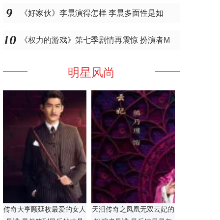
《好家伙》李晨演得怎样 李晨多面性是如
《权力的游戏》第七季剧情再震惊 扮演者M
明星风尚
传奇大亨顾延枚最爱的女人
天泪传奇之凤凰无双云妃的