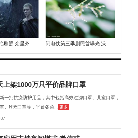
艳剧照 众星齐
闪电侠第三季剧照首曝光 沃
上架1000万只平价品牌口罩
新一批抗疫防护用品，其中包括高效过滤口罩、儿童口罩，
、N95口罩等，平台各类...
更多
:07